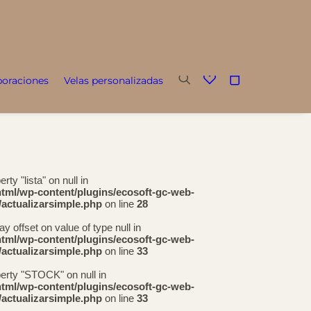
boraciones
Velas personalizadas
rty "lista" on null in
html/wp-content/plugins/ecosoft-gc-web-
actualizarsimple.php
on line
28
ay offset on value of type null in
html/wp-content/plugins/ecosoft-gc-web-
actualizarsimple.php
on line
33
perty "STOCK" on null in
html/wp-content/plugins/ecosoft-gc-web-
actualizarsimple.php
on line
33