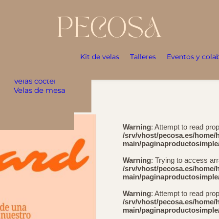
Ambientación
elas
Kit de velas
Talleres
Eventos y cola
Velas
aromáticas
Velas cóctel
Velas de mesa
Warning
: Attempt to read prope
/srv/vhost/pecosa.es/home/
main/paginaproductosimple/
Warning
: Trying to access arr
/srv/vhost/pecosa.es/home/
main/paginaproductosimple/
Warning
: Attempt to read pro
/srv/vhost/pecosa.es/home/
main/paginaproductosimple/