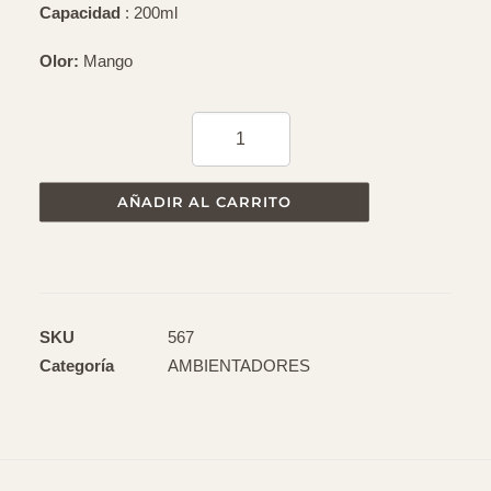
19,95
€
Difusor mikado para aromatizar los espacios de manera
uniforme
Capacidad
: 200ml
Olor:
Mango
AMBIENTADOR
MANGO
AÑADIR AL CARRITO
cantidad