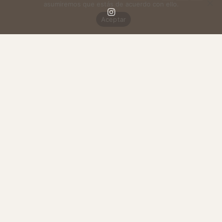
asumiremos que estás de acuerdo con ello.
Aceptar
© 2026 Pecosa.es. All rights reserved