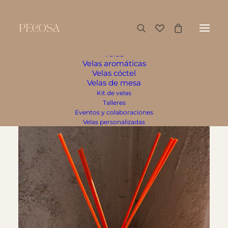
RESERVAS
Tarjeta regalo
Tienda
Ambientación
Sand Wax
Velas
Velas aromáticas
Velas cóctel
Velas de mesa
Kit de velas
Talleres
Eventos y colaboraciones
Velas personalizadas